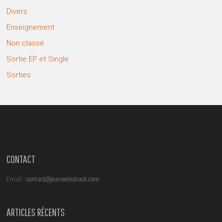
Divers
Enseignement
Non classé
Sortie EP et Single
Sorties
CONTACT
Email :
contact@jeansebisback.com
ARTICLES RÉCENTS