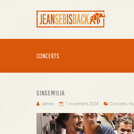
Skip
to
JEANSEBISBACK
content
Tromboniste,
saxophoniste,
production,
arrangement…
CONCERTS
SINSEMILIA
admin
1 novembre 2024
Concerts
,
No