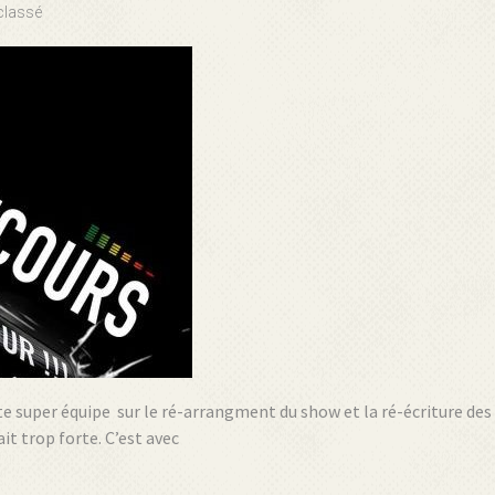
classé
cette super équipe sur le ré-arrangment du show et la ré-écriture d
t trop forte. C’est avec