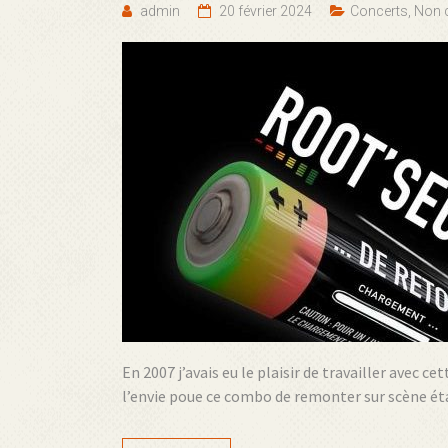
admin
20 février 2024
Concerts
,
Non 
En 2007 j’avais eu le plaisir de travailler avec 
l’envie poue ce combo de remonter sur scène étai