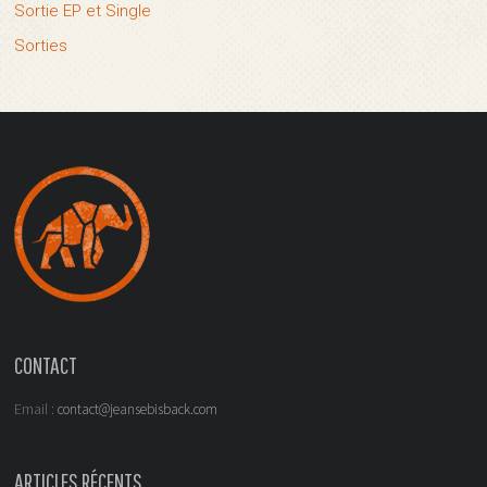
Sortie EP et Single
Sorties
CONTACT
Email :
contact@jeansebisback.com
ARTICLES RÉCENTS